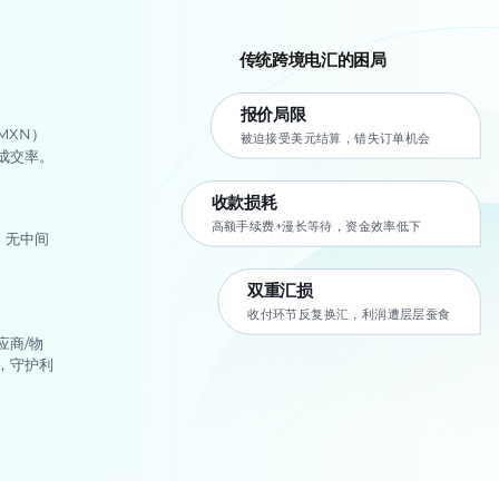
传统跨境电汇的困局
报价局限
MXN）
被迫接受美元结算，错失订单机会
成交率。
收款损耗
高额手续费+漫长等待，资金效率低下
，无中间
双重汇损
收付环节反复换汇，利润遭层层蚕食
应商/物
，守护利