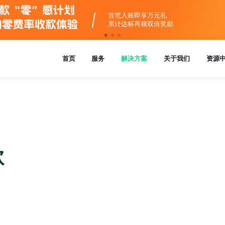
首笔入账即享万元礼
累计达标再领双倍奖励
款