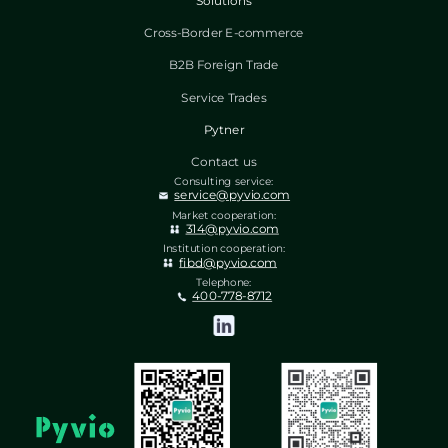
Solutions
Cross-Border E-commerce
B2B Foreign Trade
Service Trades
Pytner
Contact us
Consulting service:
service@pyvio.com
Market cooperation:
314@pyvio.com
Institution cooperation:
fibd@pyvio.com
Telephone:
400-778-8712