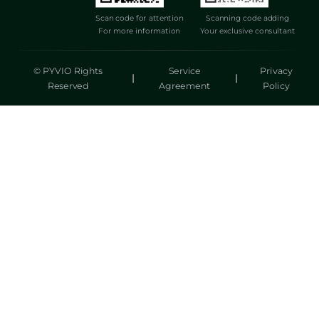
Scan code for attention
Scanning code adding
For more information
Your exclusive consultant
© PYVIO Rights
Service
Privacy
|
|
Reserved
Agreement
Policy
湃沃