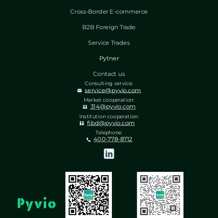
Cross-Border E-commerce
B2B Foreign Trade
Service Trades
Pytner
Contact us
Consulting service:
service@pyvio.com
Market cooperation:
314@pyvio.com
Institution cooperation:
fibd@pyvio.com
Telephone:
400-778-8712