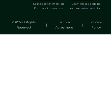
Scan code for attention
Scanning code adding
For more information
Your exclusive consultant
© PYVIO Rights
Service
Privacy
|
|
Reserved
Agreement
Policy
湃沃