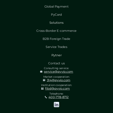
Global Payment
PyCard
Solutions
Cross-Border E-commerce
B2B Foreign Trade
Service Trades
Pytner
Contact us
Consulting service:
service@pyvio.com
Market cooperation:
314@pyvio.com
Institution cooperation:
fibd@pyvio.com
Telephone:
400-778-8712