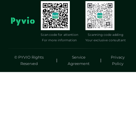
Scan code for attention
Scanning code adding
For more information
Your exclusive consultant
© PYVIO Rights
Service
Privacy
|
|
Reserved
Agreement
Policy
湃沃