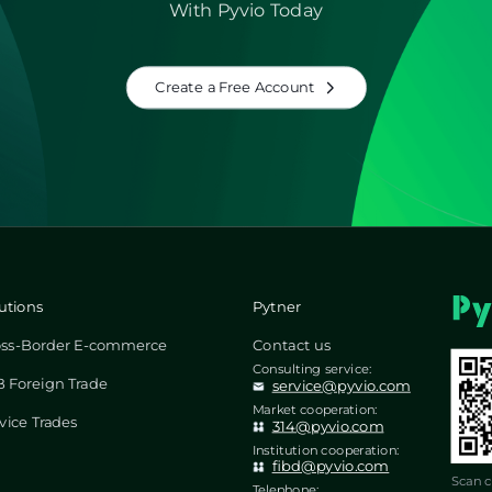
With Pyvio Today
Create a Free Account
utions
Pytner
oss-Border E-commerce
Contact us
Consulting service:
 Foreign Trade
service@pyvio.com
Market cooperation:
vice Trades
314@pyvio.com
Institution cooperation:
fibd@pyvio.com
Scan c
Telephone: