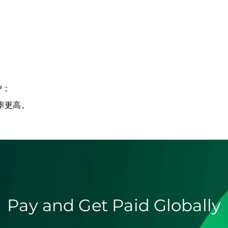
户；
率更高。
Pay and Get Paid Globally