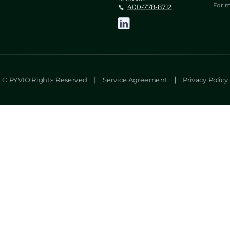
For m
400-778-8712
© PYVIO Rights Reserved
|
Service Agreement
|
Privacy Policy