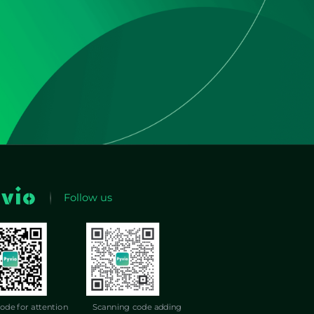
Follow us
ode for attention
Scanning code adding