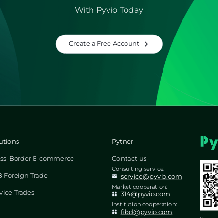
With Pyvio Today
Create a Free Account
utions
Pytner
oss-Border E-commerce
Contact us
Consulting service:
 Foreign Trade
service@pyvio.com
Market cooperation:
vice Trades
314@pyvio.com
Institution cooperation:
fibd@pyvio.com