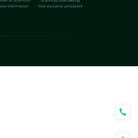
ode for attention
Scanning code adding
ore information
Your exclusive consultant