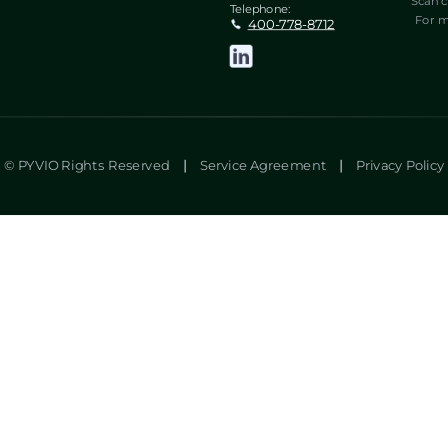
Scan c
Telephone:
For m
400-778-8712
© PYVIO Rights Reserved
|
Service Agreement
|
Privacy Policy