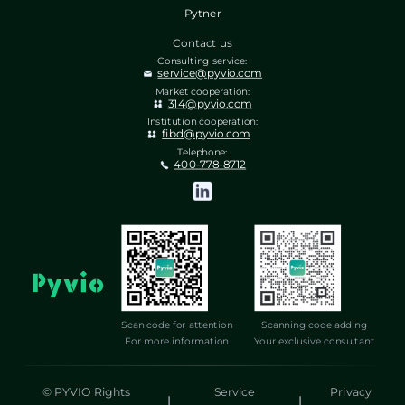
Pytner
Contact us
Consulting service:
service@pyvio.com
Market cooperation:
314@pyvio.com
Institution cooperation:
fibd@pyvio.com
Telephone:
400-778-8712
Scan code for attention
Scanning code adding
For more information
Your exclusive consultant
© PYVIO Rights
Service
Privacy
|
|