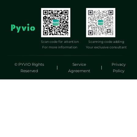
Scan code for attention
Scanning code adding
For more information
Your exclusive consultant
© PYVIO Rights
Service
Privacy
|
|
Reserved
Agreement
Policy
湃沃