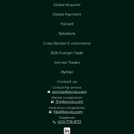
Global Acquirer
Global Payment
PyCard
Solutions
Cross-Border E-commerce
B2B Foreign Trade
Service Trades
Pytner
Contact us
Consulting service:
service@pyvio.com
Market cooperation:
314@pyvio.com
Institution cooperation:
fibd@pyvio.com
Telephone:
400-778-8712