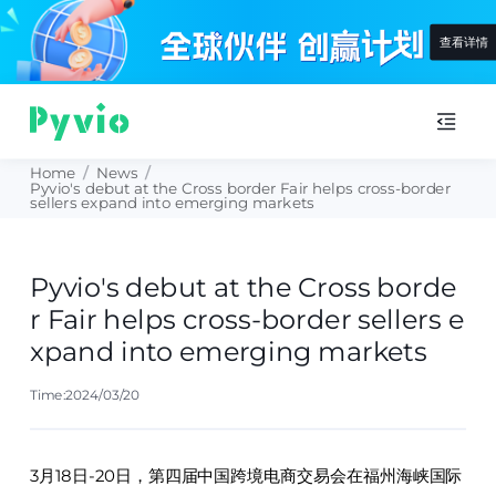
查看详情
Home
/
News
/
Pyvio's debut at the Cross border Fair helps cross-border
sellers expand into emerging markets
Pyvio's debut at the Cross borde
r Fair helps cross-border sellers e
xpand into emerging markets
Time:2024/03/20
3月18日-20日，第四届中国跨境电商交易会在福州海峡国际