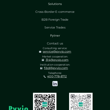
Solutions
Cross-Border E-commerce
B2B Foreign Trade
Service Trades
Pytner
Contact us
Consulting service:
service@pyvio.com
Market cooperation:
314@pyvio.com
Institution cooperation:
fibd@pyvio.com
Telephone:
400-778-8712