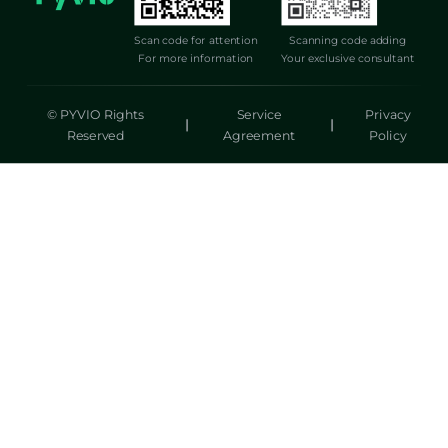
Scan code for attention
Scanning code adding
For more information
Your exclusive consultant
© PYVIO Rights
Service
Privacy
|
|
Reserved
Agreement
Policy
湃沃