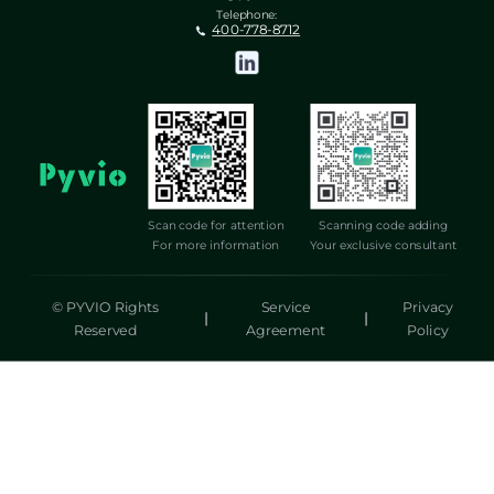
Telephone:
400-778-8712
Scan code for attention
Scanning code adding
For more information
Your exclusive consultant
© PYVIO Rights
Service
Privacy
|
|
Reserved
Agreement
Policy
湃沃