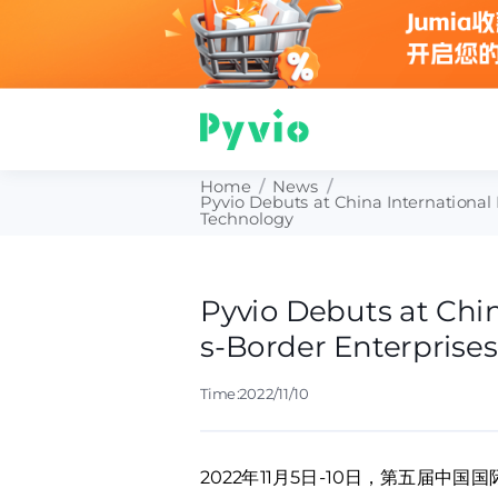
Home
/
News
/
Pyvio Debuts at China International
Technology
Pyvio Debuts at Chi
s-Border Enterprises
Time:2022/11/10
2022年11月5日-10日，第五届