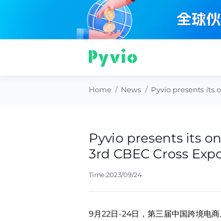
Home
/
News
/
Pyvio presents its 
Pyvio presents its o
3rd CBEC Cross Expo
Time:2023/09/24
9月22日-24日，第三届中国跨境